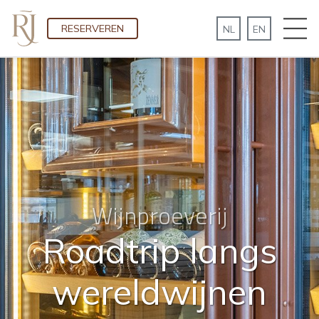
RESERVEREN
Wijnproeverij
Roadtrip langs
wereldwijnen