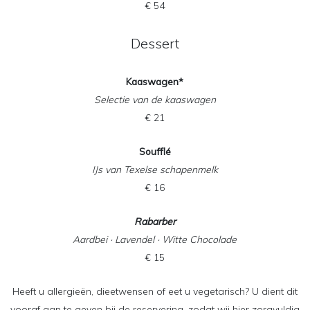
€ 54
Dessert
Kaaswagen*
Selectie van de kaaswagen
€ 21
Soufflé
IJs van Texelse schapenmelk
€ 16
Rabarber
Aardbei · Lavendel · Witte Chocolade
€ 15
Heeft u allergieën, dieetwensen of eet u vegetarisch? U dient dit
vooraf aan te geven bij de reservering, zodat wij hier zorgvuldig